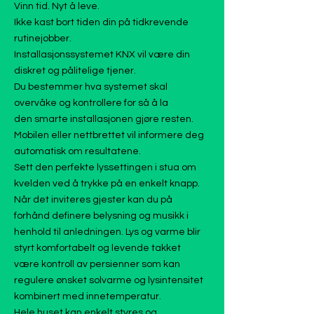
Vinn tid. Nyt å leve.
Ikke kast bort tiden din på tidkrevende
rutinejobber.
Installasjonssystemet KNX vil være din
diskret og pålitelige tjener.
Du bestemmer hva systemet skal
overvåke og kontrollere for så å la
den smarte installasjonen gjøre resten.
Mobilen eller nettbrettet vil informere deg
automatisk om resultatene.
Sett den perfekte lyssettingen i stua om
kvelden ved å trykke på en enkelt knapp.
Når det inviteres gjester kan du på
forhånd definere belysning og musikk i
henhold til anledningen. Lys og varme blir
styrt komfortabelt og levende takket
være kontroll av persienner som kan
regulere ønsket solvarme og lysintensitet
kombinert med innetemperatur.
Hele huset kan enkelt styres og