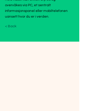
overvåkes via PC, et sentralt
informasjonspanel eller mobiltelefonen
uansett hvor du er i verden.
< Back